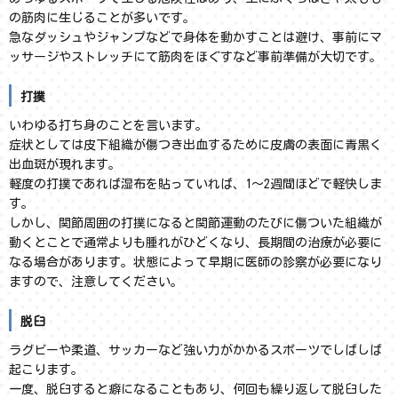
の筋肉に生じることが多いです。
急なダッシュやジャンプなどで身体を動かすことは避け、事前にマ
ッサージやストレッチにて筋肉をほぐすなど事前準備が大切です。
打撲
いわゆる打ち身のことを言います。
症状としては皮下組織が傷つき出血するために皮膚の表面に青黒く
出血斑が現れます。
軽度の打撲であれば湿布を貼っていれば、1～2週間ほどで軽快しま
す。
しかし、関節周囲の打撲になると関節運動のたびに傷ついた組織が
動くとことで通常よりも腫れがひどくなり、長期間の治療が必要に
なる場合があります。状態によって早期に医師の診察が必要になり
ますので、注意してください。
脱臼
ラグビーや柔道、サッカーなど強い力がかかるスポーツでしばしば
起こります。
一度、脱臼すると癖になることもあり、何回も繰り返して脱臼した